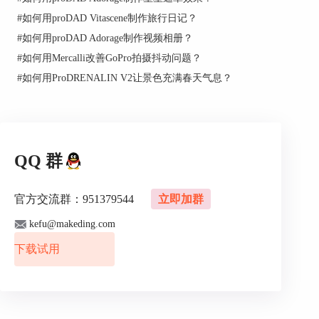
#
如何用proDAD Vitascene制作旅行日记？
导入视频后可以在界面的右边看到视频的时长、分
辨率、帧率等信息，方便进行下一步的编辑工作。
#
如何用proDAD Adorage制作视频相册？
#
如何用Mercalli改善GoPro拍摄抖动问题？
#
如何用ProDRENALIN V2让景色充满春天气息？
QQ 群
图3：导入视频后的主页
官方交流群：951379544
立即加群
2、制作慢动作教程
kefu@makeding.com
在界面下方有一栏“慢动作”，有相应的速度调节，
下载试用
比如“-4”就是4倍的慢速度，可以根据自己的需求进
行调节。
同时，也可以进行加速的操作，慢动作条目的右侧
是正数，比如“+3”就是加快3倍，点击后可以直接