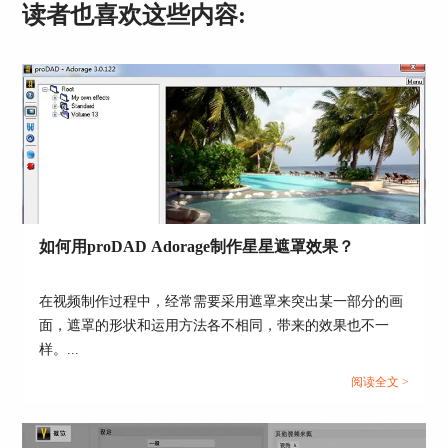
读者也喜欢这些内容:
看到加快后的效果。
图4：ReSpeedr V1慢动作操作
如何用proDAD Adorage制作星星遮罩效果？
这个武术视频要制作
慢动作
教程的话就需要将原视
在视频制作过程中，经常需要采用遮罩来突出某一部分的画
频的速度减慢，可以把速度调整为“-2”，也就是0.5
倍速，这样更容易看清视频里的武术动作。
面，遮罩的形状和运用方法各不相同，带来的效果也不一
样。...
设置完成之后可以很明显地看到武术动作变慢了，
阅读全文 >
这样就更方便观看者进行学习了。如果还有其他动
作的话，也可以用同样的方法放慢视频速度，形成
慢动作即可。