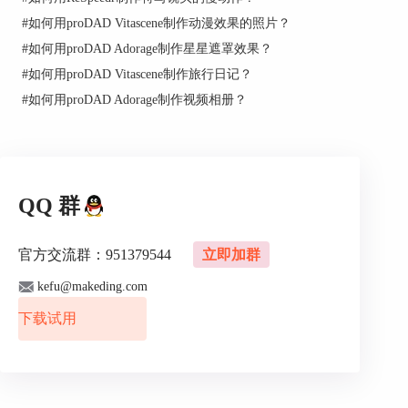
#
如何用proDAD Vitascene制作动漫效果的照片？
点击后软件会自动对视频进行稳定分析和相应的优
#
如何用proDAD Adorage制作星星遮罩效果？
化操作，包括水平移动、垂直移动、翻转、变焦、
#
如何用proDAD Vitascene制作旅行日记？
倾斜等，以此来减少视频的抖动。
#
如何用proDAD Adorage制作视频相册？
QQ 群
图3：Mercalli稳定设置
官方交流群：951379544
立即加群
2、效果检验
kefu@makeding.com
在完成对视频的稳定和优化后，可以对优化的效果
下载试用
进行对比查看。在界面右上角有“水平对比”和“垂
直对比”选项，可以通过对比查看来感受视频的优
化程度。