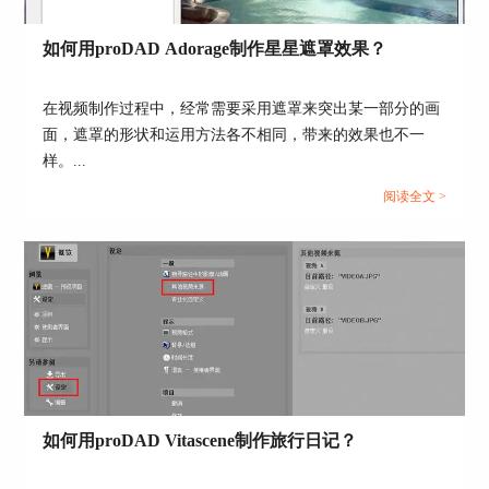
的小伙伴们可以进行尝试。
如何用proDAD Adorage制作星星遮罩效果？
在视频制作过程中，经常需要采用遮罩来突出某一部分的画
面，遮罩的形状和运用方法各不相同，带来的效果也不一
样。...
阅读全文 >
图7：Mercalli导出视频
自从用了这款Mercalli软件之后，我每次用手机拍
摄的视频都会通过这个软件来进行优化和处理，然
后再进行其他的操作，非常方便、好用。大家如果
如何用proDAD Vitascene制作旅行日记？
也喜欢随手拍摄视频，或者有视频优化需求的也可
以试一下这款软件。