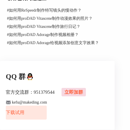
#
如何用ReSpeedr制作特写镜头的慢动作？
#
如何用proDAD Vitascene制作动漫效果的照片？
图2：选择目标滤镜
#
如何用proDAD Vitascene制作旅行日记？
2、导入视频素材
#
如何用proDAD Adorage制作视频相册？
确定好遮罩效果后，点击右下角处理步骤中的视频
#
如何用proDAD Adorage给视频添加创意文字效果？
A，进入视频A的效果设置界面。在来源处的下拉
框选择“文件”，然后点击文件夹图标，出现“选择
文件”和“选择目录”，这里点击“选择文件”。
QQ 群
官方交流群：951379544
立即加群
kefu@makeding.com
下载试用