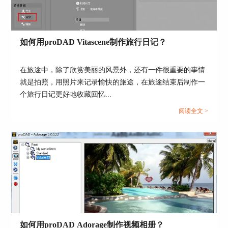
图5：导出视频
可以看一下最终的视频效果。添加星星遮罩效果之
如何用proDAD Vitascene制作旅行日记？
后，画面的中心被突出强调，视觉效果更集中了。
以上就是用proDAD Adorage制作星星遮罩效果的全
在旅途中，除了欣赏美丽的风景外，还有一件很重要的事情
过程了，整体操作比较简单，主要是选择的素材和
就是拍照，用照片来记录愉快的旅途，在旅途结束后制作一
遮罩效果需要匹配，这样才能带来更好的视觉效
个旅行日记更好地收藏回忆...
果。大家感兴趣的话也可以到proDAD中文官网上
阅读全文 >
下载这款软件试用一下，解锁更多遮罩效果。
作者：筱曼
如何用proDAD Adorage制作视频相册？