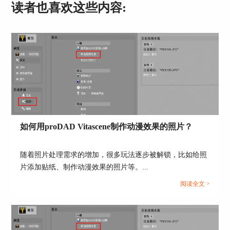
读者也喜欢这些内容:
图5：指定安装目录
接着，来到比较关键的步骤。如图5所示，在“选取
插件类型”页面中，安装程序会将当前系统中已安
如何用proDAD Vitascene制作动漫效果的照片？
装的，且支持Vitascene插件的视频编辑软件列出，
供我们进一步选取安装的插件类型。
随着照片处理需求的增加，很多玩法逐步被解锁，比如给照
由于本例需要安装的是EDIUS的插件，因此，需要
片添加贴纸、制作动漫效果的照片等。...
勾选“Edius 10.00 Plug-in”选项。
阅读全文 >