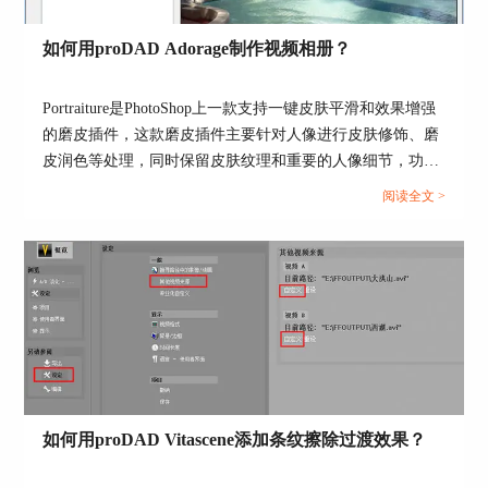
图7：确认安装信息
安装过程需要花费一些时间。
如何用proDAD Adorage制作视频相册？
Portraiture是PhotoShop上一款支持一键皮肤平滑和效果增强
的磨皮插件，这款磨皮插件主要针对人像进行皮肤修饰、磨
皮润色等处理，同时保留皮肤纹理和重要的人像细节，功能
十分强大。...
阅读全文 >
图8：安装中
待安装向导出现如图8所示的成功安装提示，即完
成插件的安装。这款插件不仅可以安装在EDIUS
中，还可以
安装在pr中
。
如何用proDAD Vitascene添加条纹擦除过渡效果？