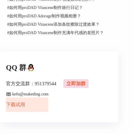
接着，同意软件安装相关的协议。
#
如何用proDAD Vitascene制作旅行日记？
#
如何用proDAD Adorage制作视频相册？
#
如何用proDAD Vitascene添加条纹擦除过渡效果？
#
如何用proDAD Vitascene制作充满年代感的老照片？
QQ 群
图4：统一协议
官方交流群：951379544
立即加群
然后，再选取软件的安装目录。建议按照默认的安
kefu@makeding.com
装目录，确保后续能正确地为视频编辑软件安装
下载试用
Vitascene插件。