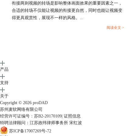
衔接两则视频的转场是影响整体画面效果的重要因素之一，
合适的转场不仅能让视频的衔接更自然，同时也能让视频变
得更具观赏性，展现不一样的风格。...
图9：完成安装
阅读全文 >
二、EDIUS中的Vitascene
完成插件的安装后，打开EDIUS软件的特效面板，
如图9所示，即可在其视频滤镜特效中找
到“proDAD”的选项，单击该选项，即可在右侧插
件列表中找到Vitascene滤镜插件。
产品
支持
关于
Copyright © 2026
proDAD
苏州麦软网络有限公司
经营许可证编号：苏B2-20170109
|
证照信息
特聘法律顾问：江苏政纬律师事务所 宋红波
苏ICP备17007269号-72