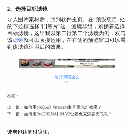
2、选择目标滤镜
导入图片素材后，回到软件主页。在“预设项目”处
的下拉框选择“旧底片”这一滤镜群组，紧接着选择
目标滤镜，这里我以第二行第二个滤镜为例，双击
该
滤镜
就可以直接运用，在右侧的预览窗口可以看
到该滤镜运用后的效果。
展开阅读全文
︾
标签：
图2：选择滤镜
上一篇：
如何用proDAD Vitascene制作聚光灯效果？
在添加滤镜后还可以调整其效果，就拿这个滤镜来
下一篇：
如何用ProDRENALIN V2让景色充满春天气息？
说，添加之后还可以调节具体的参数，包括颜色调
整和滤镜，比如画面亮度、对比度、饱和度、滤镜
亮度等，调节后滤镜的效果也会发生相应的变化。
读者也访问过这里: