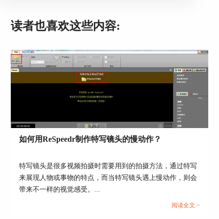
调节后的画面，比色彩丰富的原图多了一些氛围
感，比单纯的黑白照片多了一些温度，看起来更具
读者也喜欢这些内容:
年代感。
图4：效果对比
3、导出效果图片
添加完滤镜后，就可以导出图片了。点击左侧“导
出”按钮，选择建立为“动画-AVI”，然后设置相关
如何用ReSpeedr制作特写镜头的慢动作？
导出参数，一般只需要修改文件存储位置、文件名
以及文件格式，修改完成后点击下方“开始导出”按
钮就可以了。
特写镜头是很多视频拍摄时需要用到的拍摄方法，通过特写
来展现人物或事物的特点，而当特写镜头遇上慢动作，则会
带来不一样的视觉感受。...
阅读全文 >