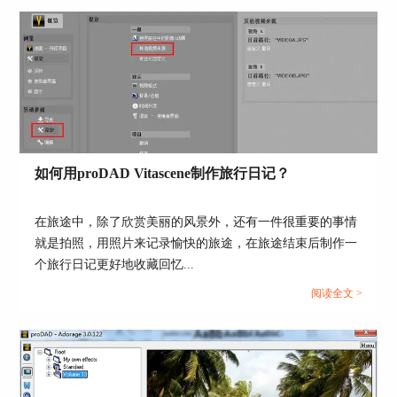
图5：导出视频
以上就是通过proDAD Vitascene来制作老照片的步
骤了，其中画面的效果可以自由设置，大家如果感
兴趣的话可以到
proDAD中文官网
上下载这款软件
如何用proDAD Vitascene制作旅行日记？
试用一下。
在旅途中，除了欣赏美丽的风景外，还有一件很重要的事情
作者：筱曼
就是拍照，用照片来记录愉快的旅途，在旅途结束后制作一
个旅行日记更好地收藏回忆...
阅读全文 >