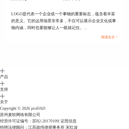
在添加完滤镜后，就可以导出画面了。
点击左侧“导出”按钮，选择建立为“动画-AVI”，然
LOGO是代表一个企业或一个事物的重要标志，蕴含着丰富
后进入导出参数设置界面，可以修改文件存储位
的意义。它的运用场景非常多，不仅可以展示企业文化或事
置、文件名等相关参数，根据自己的需求进行修
物内涵，同时也要能够让人一眼就记住。...
改，修改完成后点击下方“开始导出”按钮就可以
了。
阅读全文 >
产品
支持
图7：导出画面
关于
以上就是通过proDAD Vitascene来制作舞台聚光灯
Copyright © 2026
proDAD
效果的步骤，滤镜的效果可以根据自己的需求来进
苏州麦软网络有限公司
行调节，大家感兴趣的话也可以到
proDAD中文官
经营许可证编号：苏B2-20170109
|
证照信息
网
上下载这款软件试用。
特聘法律顾问：江苏政纬律师事务所 宋红波