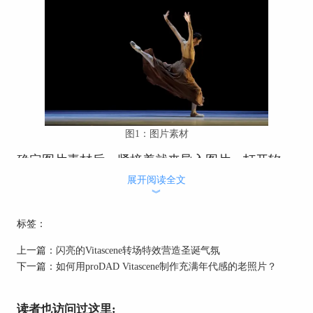
图1：图片素材
确定图片素材后，紧接着就来导入图片。打开软
件，点击左侧菜单栏中的“设定”按钮，然后点
展开阅读全文
击“其他视频来源”，进入后点击视频A下方的“自定
︾
义”，导入目标图片。
标签：
上一篇：
闪亮的Vitascene转场特效营造圣诞气氛
下一篇：
如何用proDAD Vitascene制作充满年代感的老照片？
读者也访问过这里: