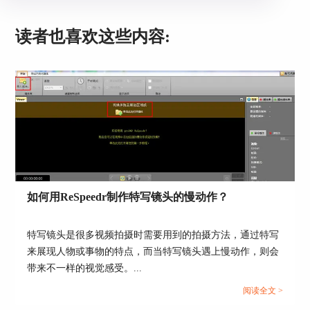
图3：选择聚光灯群组
进入后选择具体的滤镜效果，这里我选择的是第一
读者也喜欢这些内容:
行第二个滤镜，双击后便可直接运用于画面上，在
右侧的预览窗口可以即时看到效果。
图4：选择效果滤镜
当然，在添加滤镜之后，还可以调整效果，包括光
如何用ReSpeedr制作特写镜头的慢动作？
源、亮度、对比度等。
特写镜头是很多视频拍摄时需要用到的拍摄方法，通过特写
来展现人物或事物的特点，而当特写镜头遇上慢动作，则会
带来不一样的视觉感受。...
阅读全文 >