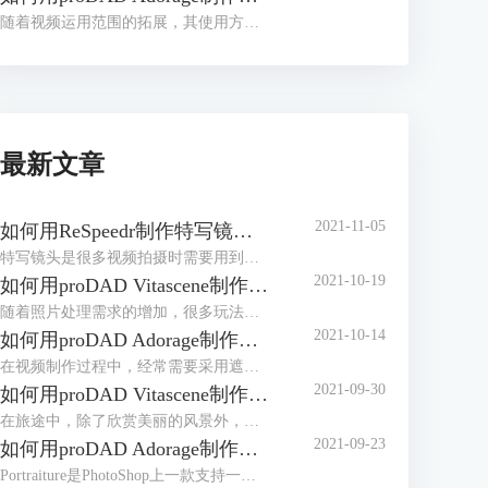
随着视频运用范围的拓展，其使用方式也越来越丰富。单一的视频画面有时并不能满足某些需求，于是便出现了分屏画面、画中画等。
最新文章
2021-11-05
如何用ReSpeedr制作特写镜头的慢动作？
特写镜头是很多视频拍摄时需要用到的拍摄方法，通过特写来展现人物或事物的特点，而当特写镜头遇上慢动作，则会带来不一样的视觉感受。
2021-10-19
如何用proDAD Vitascene制作动漫效果的照片？
随着照片处理需求的增加，很多玩法逐步被解锁，比如给照片添加贴纸、制作动漫效果的照片等。
2021-10-14
如何用proDAD Adorage制作星星遮罩效果？
在视频制作过程中，经常需要采用遮罩来突出某一部分的画面，遮罩的形状和运用方法各不相同，带来的效果也不一样。
2021-09-30
如何用proDAD Vitascene制作旅行日记？
在旅途中，除了欣赏美丽的风景外，还有一件很重要的事情就是拍照，用照片来记录愉快的旅途，在旅途结束后制作一个旅行日记更好地收藏回忆
2021-09-23
如何用proDAD Adorage制作视频相册？
Portraiture是PhotoShop上一款支持一键皮肤平滑和效果增强的磨皮插件，这款磨皮插件主要针对人像进行皮肤修饰、磨皮润色等处理，同时保留皮肤纹理和重要的人像细节，功能十分强大。