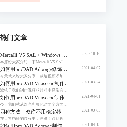
热门文章
2020-10-10
Mercalli V5 SAL + Windows 安装激活教程
本篇给大家介绍一下Mercalli V5 SAL + Windows 这款非常实用的视频防抖稳定器的安装以及激活相关的教程，有需要的小伙伴们可以进行参考。
2021-04-07
如何用proDAD Adorage修饰视频？
今天就来给大家分享一款给视频添加边框和转场的软件——proDAD Adorage。这款软件有丰富的修饰元素和转场样式，功能多样操作也比较简单。
2021-03-24
如何用proDAD Vitascene制作遮罩效果
滤镜是我们制作视频的过程中经常会用到的美化方式，它可以十分轻松地给视频加上不同的“外衣”，让视频呈现出多样的效果，带来不一样的视觉感受。 遮罩效果便是滤镜中常用的一种，很多人在制作视频时都会进行遮罩处理，让画面在视觉上形成对比和变化，产生更加丰富的层次感。
2021-04-01
如何用proDAD Vitascene制作电影感视频
今天我们就从灯光和颜色这两个方面，通过后期添加滤镜的方式，来增加画面的电影感。分享一款很适合的软件——proDAD Vitascene。这款软件是proDAD系列软件中的一款，有丰富的滤镜和转场特效可供选择，带来不一样的视觉感受。
2021-03-05
四种方法，教你不用稳定器也能得到平滑的视频画面！
在日常拍摄的过程中，总是会遇到视频抖动的问题，不仅会给拍摄带来麻烦，同时视频画面的视觉效果也不好。 于是，很多人会选择用稳定器或者麒麟臂等辅助工具来进行拍摄，但对于很多摄影小白来说，并不一定需要频繁拍摄，所以稳定器购入的必要性不大。
2021-04-13
如何用proDAD Adorage制作画中画效果？