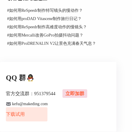
在演示主画格功能前，大家可以先设定一下特效应
用的时长。如图3所示，在VitaScene V3的设定功能
#
如何用ReSpeedr制作特写镜头的慢动作？
面板中，打开“时间长度”选项。
#
如何用proDAD Vitascene制作旅行日记？
#
如何用ReSpeedr制作高难度动作的慢镜头？
#
如何用Mercalli改善GoPro拍摄抖动问题？
#
如何用ProDRENALIN V2让景色充满春天气息？
QQ 群
官方交流群：951379544
立即加群
图3：时间长度
kefu@makeding.com
接着，在弹出的“时间长度”编辑面板中，输入特效
下载试用
应用的时长。小编设置了30秒的时长，以便设置更
多的主画格。