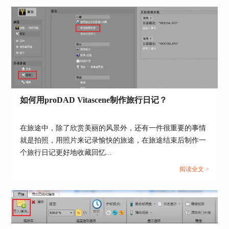
个艺术感的滤镜特效，双击该样式将其应用到当前
素材中。完成滤镜的应用后，时间轴上的指针位置
会出现一个主画格。
如何用proDAD Vitascene制作旅行日记？
在旅途中，除了欣赏美丽的风景外，还有一件很重要的事情
就是拍照，用照片来记录愉快的旅途，在旅途结束后制作一
图5：设定主画格1
个旅行日记更好地收藏回忆...
接着，将时间轴上的指针往右移动，设置下一个主
阅读全文 >
画格的位置。完成了指针位置的移动后，在
VitaScene V3左侧的“特殊化”面板中，调整当前滤
镜的参数。小编调整了饱和度与色相两个参数，使
得图片的颜色偏向橘红。