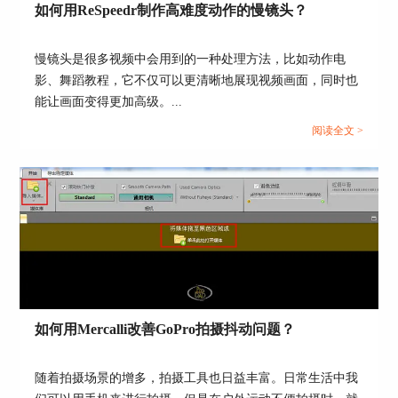
完成了滤镜的调整后，指针位置就会出现第二个主
如何用ReSpeedr制作高难度动作的慢镜头？
画格。
慢镜头是很多视频中会用到的一种处理方法，比如动作电
影、舞蹈教程，它不仅可以更清晰地展现视频画面，同时也
能让画面变得更加高级。...
阅读全文 >
图6：设定主画格2
接着，再将指针往右移动，并设置色相的数值，使
得图片的颜色偏向粉色。完成了滤镜的调整后，指
针位置就会出现第三个主画格。
如何用Mercalli改善GoPro拍摄抖动问题？
随着拍摄场景的增多，拍摄工具也日益丰富。日常生活中我