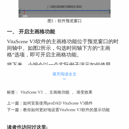
图1：软件预览窗口
一、 开启主画格功能
VitaScene V3软件的主画格功能位于预览窗口的时
间轴中。如图2所示，勾选时间轴下方的“主画
格”选项，即可开启主画格功能。
接下来，小编会以一个实际例子演示如何使用
VitaScene V3软件的主画格功能。
展开阅读全文
︾
标签：
VitaScene V3
，
主画格功能
，
渐变效果
上一篇：
如何安装使用proDAD VitaScene V3插件
图2：主画格功能
下一篇：
教你如何更好地设置VitaScene V3软件的显示功能
二、 设定项目时间长度
读者也访问过这里: