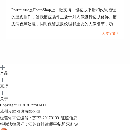
Portraiture是PhotoShop上一款支持一键皮肤平滑和效果增强
的磨皮插件，这款磨皮插件主要针对人像进行皮肤修饰、磨
皮润色等处理，同时保留皮肤纹理和重要的人像细节，功能
图7：视频信息
十分强大。...
阅读全文 >
当然，切换至设置也可以进行防抖参数的其他设
置，例如“摇摄平滑”、“翻转-平衡”“变焦-平衡”等
等。有兴趣尝试的小伙伴们可以点击
proDAD下
载
。
产品
支持
关于
Copyright © 2026
proDAD
苏州麦软网络有限公司
经营许可证编号：苏B2-20170109
|
证照信息
特聘法律顾问：江苏政纬律师事务所 宋红波