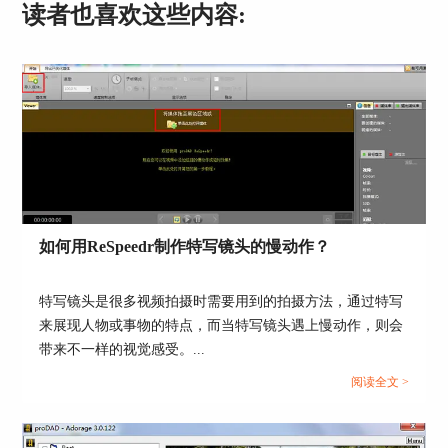
择全屏播放；有多个视频的情况下还可以进行视频
读者也喜欢这些内容:
间的切换。
图4：预览窗口
如何用ReSpeedr制作特写镜头的慢动作？
四、时间轴
将鼠标移动至时间轴上时可以查看到当前位置的处
特写镜头是很多视频拍摄时需要用到的拍摄方法，通过特写
理结果数据，红线与绿线间距为视频抖动剧烈程
来展现人物或事物的特点，而当特写镜头遇上慢动作，则会
度，最下方为视频的详细参数和分析结果等参数。
带来不一样的视觉感受。...
阅读全文 >