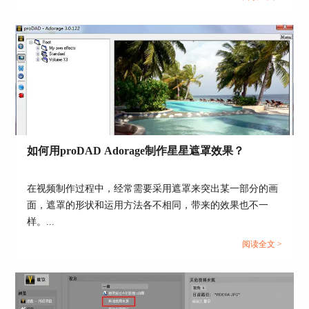
图4：视频边框和镜像设置
如何用proDAD Adorage制作星星遮罩效果？
同时，在属性设置界面右侧，还有“Tile
horiz”和“Tile vert”两个填写项，分别代表水平分镜
和垂直分镜，默认值都是1。现在，小编修改水平
在视频制作过程中，经常需要采用遮罩来突出某一部分的画
分镜为2，如下图5，此时的视频预览界面中，视频
面，遮罩的形状和运用方法各不相同，带来的效果也不一
变为左右两个分镜，这就是关于视频属性设置界面
样。...
的所有设置内容。最后，点击“Ok”保存设置或者点
阅读全文 >
击“Reset”重置设置即可。