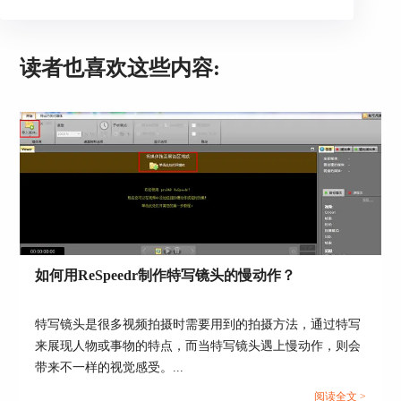
读者也喜欢这些内容:
图3：视频属性设置界面
在该界面上，修改“Border Left/right”可以修改视频
的左右边框；修改“Border top/bottom”可以修改视
频的上下边框，如下图，小编为左右和上下各加上
了20%的黑色边框，效果如图4红框；修
改“Mirror”可以调整视频的镜像角度，主要有4个选
如何用ReSpeedr制作特写镜头的慢动作？
项：“not（不翻转）”、“horizontal（水平翻
转）”、“vertical（垂直翻转）”和“diagonal（对角线
翻转）”。
特写镜头是很多视频拍摄时需要用到的拍摄方法，通过特写
来展现人物或事物的特点，而当特写镜头遇上慢动作，则会
带来不一样的视觉感受。...
阅读全文 >