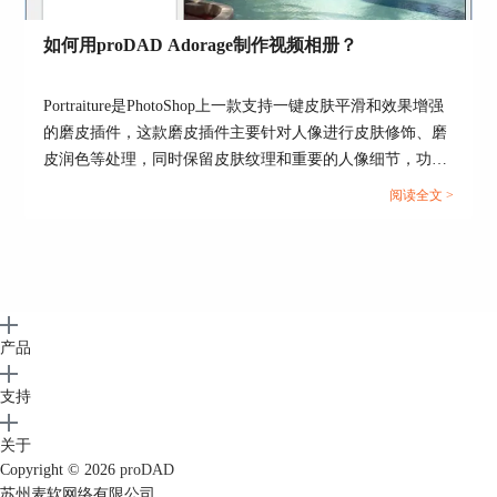
如何用proDAD Adorage制作视频相册？
Portraiture是PhotoShop上一款支持一键皮肤平滑和效果增强
的磨皮插件，这款磨皮插件主要针对人像进行皮肤修饰、磨
皮润色等处理，同时保留皮肤纹理和重要的人像细节，功能
十分强大。...
阅读全文 >
图6：视频动态效果设置
最后，还可以在该设置界面上，设置视频的旋转角
度（Rolation），横向位置（Position下的Hrz）、纵
产品
向位置（Position下的Vert）、宽度大小（Size下的
Hrz）和高度大小（Siez下的Vert），如下图7，默
支持
认旋转角度为0，位置为（0,0），大小为
（100%,100%）。
关于
当然，可以按照不同的时间点对视频进行设置，切
Copyright © 2026
proDAD
换上方的“Starting position”项、“Starting position”项
苏州麦软网络有限公司