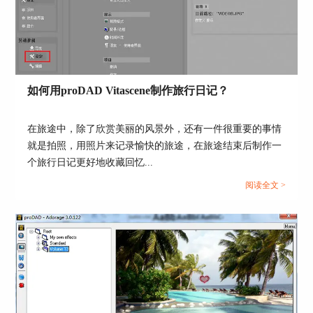
如何用proDAD Vitascene制作旅行日记？
在旅途中，除了欣赏美丽的风景外，还有一件很重要的事情
图5：视频分镜设置
就是拍照，用照片来记录愉快的旅途，在旅途结束后制作一
除了视频本身的设置以外，还能设置视频出现的动
个旅行日记更好地收藏回忆...
态效果，默认是线性旋转进入，如下图6，点击图6
阅读全文 >
红框左侧选项，可以选择视频的出现效果，点击右
侧选项，可以选择视频是线性的进入还是延迟的进
入。点击“Timing”按钮，可以设置效果开始的时间
和结束的时间。