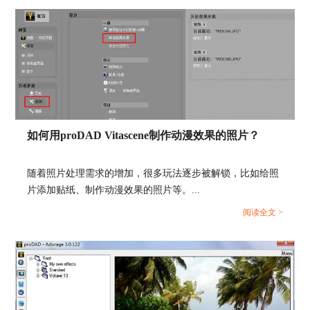
图4：设置运动位置
视频A的设置就完成了，接着设置视频B，与视频A
的设置类似。来源同样选择“文件”，导入目标图
片。
如何用proDAD Vitascene制作动漫效果的照片？
图5：导入视频B
随着照片处理需求的增加，很多玩法逐步被解锁，比如给照
片添加贴纸、制作动漫效果的照片等。...
然后设置开始和结束的位置，因为视频A的开始位
置向右偏移了一格，所以视频B的开始位置紧跟着
阅读全文 >
视频A的后面，即中心位向右偏两格的位置；而结
束位置正好是中心位，同样形成“平移一个方格”的
运动路径。