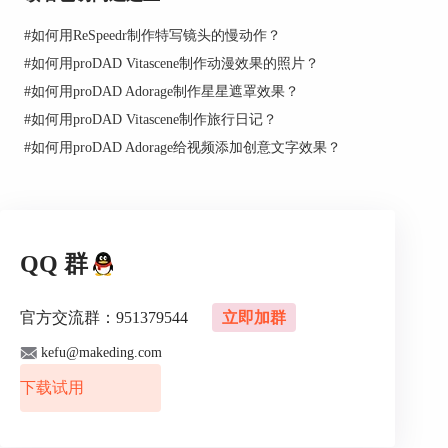
#
如何用ReSpeedr制作特写镜头的慢动作？
#
如何用proDAD Vitascene制作动漫效果的照片？
#
如何用proDAD Adorage制作星星遮罩效果？
#
如何用proDAD Vitascene制作旅行日记？
#
如何用proDAD Adorage给视频添加创意文字效果？
QQ 群
图2：效果设置
官方交流群：951379544
立即加群
先进行“视频A”的设置，点击“来源”处的下拉框，
kefu@makeding.com
选择“文件”进行导入；然后点击文件夹图标，出
现“选择文件”和“选择目录”，选择文件后弹出素材
下载试用
选择窗口，直接导入即可。