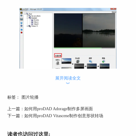
展开阅读全文
︾
图1：proDAD Adorage主页
2、处理图片
标签：
图片轮播
点击“处理步骤”中的“视频A”进入设置页面，可以
上一篇：
如何用proDAD Adorage制作多屏画面
看到在上方有“视频A”、“视频B”、“混合器”、“烟
下一篇：
如何用proDAD Vitascene制作创意形状转场
雾”和“覆盖”5个操作窗口。制作轮播效果只需要
对“视频A”和“视频B”的相关参数进行设置即可。
读者也访问过这里: