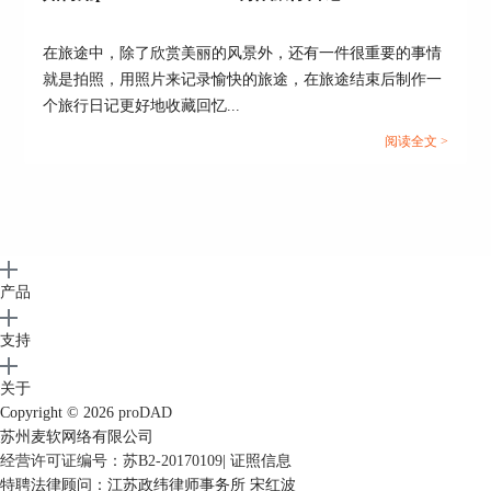
在旅途中，除了欣赏美丽的风景外，还有一件很重要的事情
就是拍照，用照片来记录愉快的旅途，在旅途结束后制作一
个旅行日记更好地收藏回忆...
阅读全文 >
图7：导出序列
导出完成后，可以看一下制作的轮播效果。这款软
件还可以
添加创意转场
。
产品
支持
关于
Copyright © 2026
proDAD
苏州麦软网络有限公司
经营许可证编号：苏B2-20170109
|
证照信息
图8：轮播效果图
特聘法律顾问：江苏政纬律师事务所 宋红波