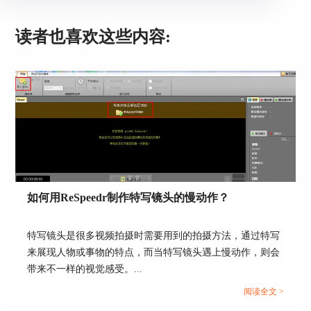
图3：导入视频A
读者也喜欢这些内容:
完成素材的导入后，开始设置运动位置。点击“开
始位置”，将蓝色的方框移动到中心位偏右一格的
位置，再点击“结束位置”，将绿色方框移动到中心
位偏左一格的位置，这样让图片从开始到结束形
成“平移一个方格”的运动路径。
（这里的开始位置和结束位置都是相对位置，可以
自由选择开始和结束的位置，只需要让图片形成从
右到左的平移效果即可。）
如何用ReSpeedr制作特写镜头的慢动作？
特写镜头是很多视频拍摄时需要用到的拍摄方法，通过特写
来展现人物或事物的特点，而当特写镜头遇上慢动作，则会
带来不一样的视觉感受。...
阅读全文 >