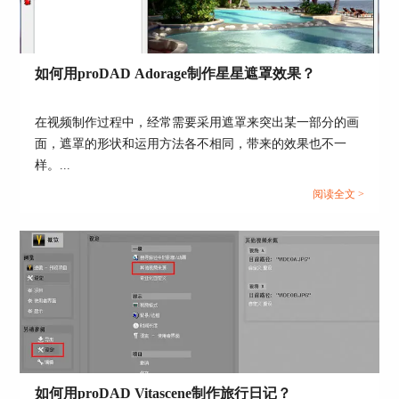
如何用proDAD Adorage制作星星遮罩效果？
图6：设置运动位置
在视频制作过程中，经常需要采用遮罩来突出某一部分的画
通过以上设置，视频A和视频B就能以轮播的形式
面，遮罩的形状和运用方法各不相同，带来的效果也不一
运动了。
样。...
3、导出序列
阅读全文 >
完成设置后就可以导出效果画面了。点击左下角
的“导出序列”，会弹出相关的导出设置，自由选择
存储位置和格式即可。
如何用proDAD Vitascene制作旅行日记？