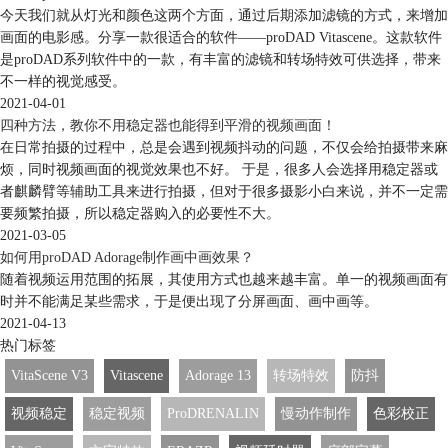
今天我们就从灯光和颜色这两个方面，通过后期添加滤镜的方式，来增加
画面的电影感。分享一款很适合的软件——proDAD Vitascene。这款软件
是proDAD系列软件中的一款，有丰富的滤镜和转场特效可供选择，带来
不一样的视觉感受。
2021-04-01
四种方法，教你不用稳定器也能得到平滑的视频画面！
在日常拍摄的过程中，总是会遇到视频抖动的问题，不仅会给拍摄带来麻
烦，同时视频画面的视觉效果也不好。 于是，很多人会选择用稳定器或
者麒麟臂等辅助工具来进行拍摄，但对于很多摄影小白来说，并不一定需
要频繁拍摄，所以稳定器购入的必要性不大。
2021-03-05
如何用proDAD Adorage制作画中画效果？
随着视频运用范围的拓展，其使用方式也越来越丰富。单一的视频画面有
时并不能满足某些需求，于是便出现了分屏画面、画中画等。
2021-04-13
热门标签
VitaScene V3
Vitascene
Adorage 13
转场特效
防抖
视频稳定
稳定视频
ProDRENALIN
慢动作制作
色彩校正